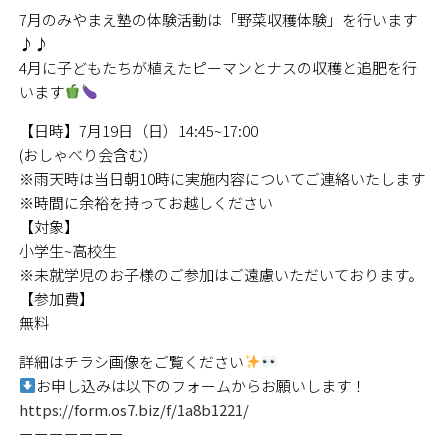
7月のみやまえ塾の体験活動は「野菜収穫体験」を行います
♪♪
4月に子どもたちが植えたピーマンとナスの収穫と追肥を行
います
【日時】7月19日（日）14:45~17:00
(おしゃべり会含む）
※雨天時は当日朝10時に実施内容についてご連絡いたします
※時間に余裕を持ってお越しください
【対象】
小学生~高校生
※未就学児のお子様のご参加はご遠慮いただいております。
【参加費】
無料
詳細はチラシ画像をご覧ください
お申し込みは以下のフォームからお願いします！
https://form.os7.biz/f/1a8b1221/
ーーーーーーー