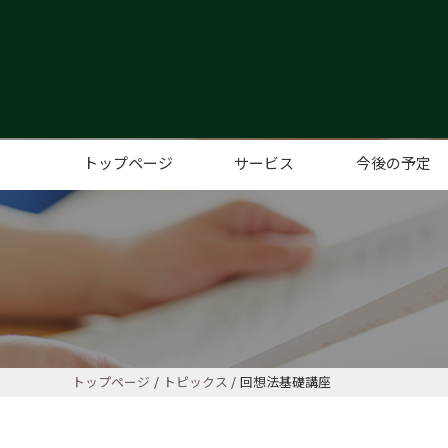
トップページ
サービス
今後の予定
コミュニティカフェ
こども、子育てサポート
レンタルスペース
高齢者サポート
コミュニティイベント、サポー
トップページ
トピックス
回想法基礎講座