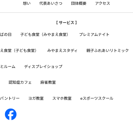
想い
代表あいさつ
団体概要
アクセス
【 サービス 】
そばの日
子ども食堂（みやまえ食堂）
プレミアムナイト
まえ食堂（子ども食堂）
みやまえスタディ
親子ふれあいリトミック
っとルーム
ディスプレイショップ
日
認知症カフェ
麻雀教室
ドパントリー
ヨガ教室
スマホ教室
eスポーツスクール