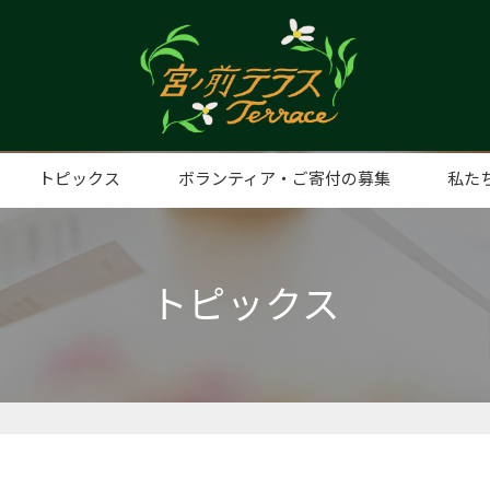
トピックス
ボランティア・ご寄付の募集
私た
ト事業
手打そばの日
子ども食堂（みやまえ食堂）
プレミアムナイト
みやまえ食堂（子ども食堂）
みやまえスタディ
親子ふれあいリトミック
うたべびまR
ふらっとルーム
ディスプレイショップ
日曜日
認知症カフェ
麻雀教室
フードパントリー
ヨガ教室
スマホ教室
eスポーツスクール
想い
代表
団体
アク
トピックス