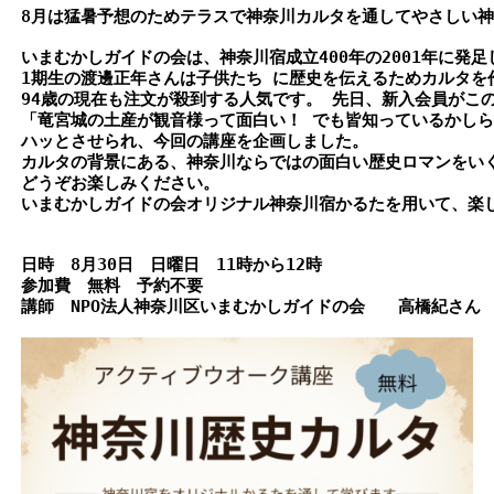
8月は猛暑予想のためテラスで神奈川カルタを通してやさしい
いまむかしガイドの会は、神奈川宿成立
400
年の
2001
年に発足
1
94
歳の現在も注文が殺到する人気です。 先日、新入会員がこの
「竜宮城の土産が観音様って面白い！ でも皆知っているかしら
ハッとさせられ、今回の講座を企画しました。 

カルタの背景にある、神奈川ならではの面白い歴史ロマンをいく
どうぞお楽しみください。

いまむかしガイドの会オリジナル神奈川宿かるたを用いて、楽し
日時　8月30日　日曜日　11時から12時

参加費　無料　予約不要

講師　NPO法人神奈川区いまむかしガイドの会　　高橋紀さん
