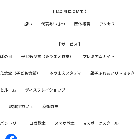
【 私たちについて 】
想い
代表あいさつ
団体概要
アクセス
【 サービス 】
そばの日
子ども食堂（みやまえ食堂）
プレミアムナイト
まえ食堂（子ども食堂）
みやまえスタディ
親子ふれあいリトミック
っとルーム
ディスプレイショップ
日
認知症カフェ
麻雀教室
ドパントリー
ヨガ教室
スマホ教室
eスポーツスクール