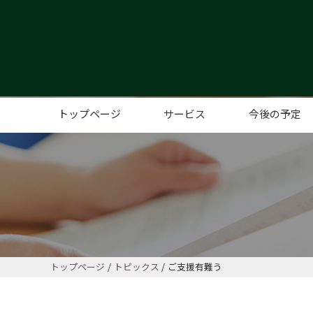
トップページ
サービス
今後の予定
コミュニティカフェ
こども、子育てサポート
レンタルスペース
高齢者サポート
コミュニティイベント、サポー
トップページ
トピックス
ご支援有難う