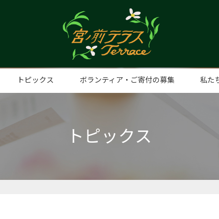
トピックス
ボランティア・ご寄付の募集
私た
ト事業
手打そばの日
子ども食堂（みやまえ食堂）
プレミアムナイト
みやまえ食堂（子ども食堂）
みやまえスタディ
親子ふれあいリトミック
うたべびまR
ふらっとルーム
ディスプレイショップ
日曜日
認知症カフェ
麻雀教室
フードパントリー
ヨガ教室
スマホ教室
eスポーツスクール
想い
代表
団体
アク
トピックス