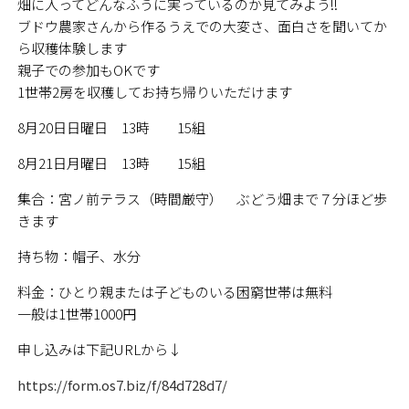
畑に入ってどんなふうに実っているのか見てみよう!!
ブドウ農家さんから作るうえでの大変さ、面白さを聞いてか
ら収穫体験します
親子での参加もOKです
1世帯2房を収穫してお持ち帰りいただけます
8月20日日曜日 13時 15組
8月21日月曜日 13時 15組
集合：宮ノ前テラス（時間厳守） ぶどう畑まで７分ほど歩
きます
持ち物：帽子、水分
料金：ひとり親または子どものいる困窮世帯は無料
一般は1世帯1000円
申し込みは下記URLから↓
https://form.os7.biz/f/84d728d7/