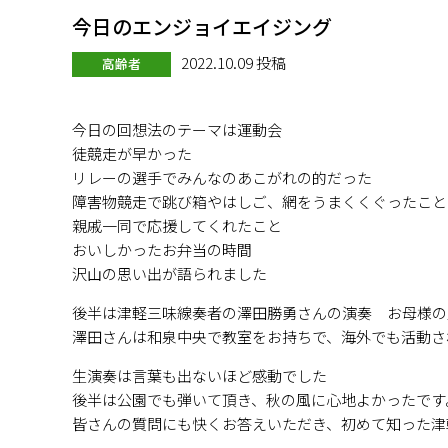
今日のエンジョイエイジング
2022.10.09 投稿
高齢者
今日の回想法のテーマは運動会
徒競走が早かった
リレーの選手でみんなのあこがれの的だった
障害物競走で跳び箱やはしご、網をうまくくぐったこと
親戚一同で応援してくれたこと
おいしかったお弁当の時間
沢山の思い出が語られました
後半は津軽三味線奏者の澤田勝勇さんの演奏 お母様の
澤田さんは和泉中央で教室をお持ちで、海外でも活動さ
生演奏は言葉も出ないほど感動でした
後半は公園でも弾いて頂き、秋の風に心地よかったです
皆さんの質問にも快くお答えいただき、初めて知った津