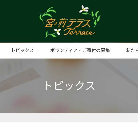
トピックス
ボランティア・ご寄付の募集
私た
ト事業
手打そばの日
子ども食堂（みやまえ食堂）
プレミアムナイト
みやまえ食堂（子ども食堂）
みやまえスタディ
親子ふれあいリトミック
うたべびまR
ふらっとルーム
ディスプレイショップ
日曜日
認知症カフェ
麻雀教室
フードパントリー
ヨガ教室
スマホ教室
eスポーツスクール
想い
代表
団体
アク
トピックス