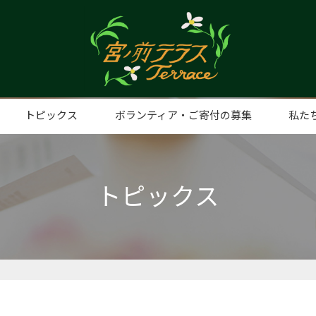
トピックス
ボランティア・ご寄付の募集
私た
ト事業
手打そばの日
子ども食堂（みやまえ食堂）
プレミアムナイト
みやまえ食堂（子ども食堂）
みやまえスタディ
親子ふれあいリトミック
うたべびまR
ふらっとルーム
ディスプレイショップ
日曜日
認知症カフェ
麻雀教室
フードパントリー
ヨガ教室
スマホ教室
eスポーツスクール
想い
代表
団体
アク
トピックス