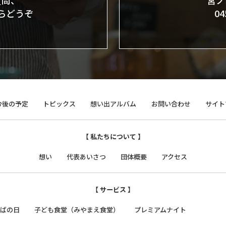
質問、
宮ノ
らどうぞ
0
今後の予定
トピックス
想い出アルバム
お問い合わせ
サイト
【 私たちについて 】
想い
代表あいさつ
団体概要
アクセス
【 サービス 】
そばの日
子ども食堂（みやまえ食堂）
プレミアムナイト