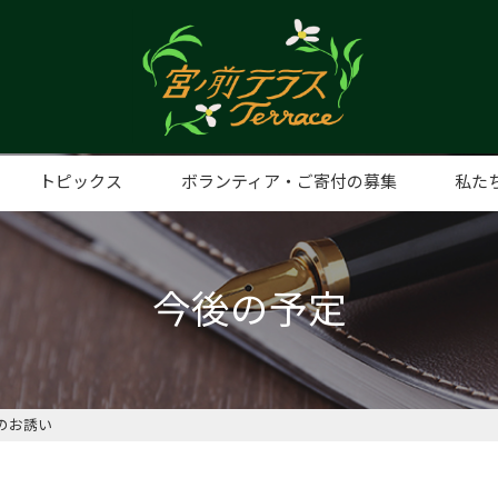
トピックス
ボランティア・ご寄付の募集
私た
ト事業
手打そばの日
子ども食堂（みやまえ食堂）
プレミアムナイト
みやまえ食堂（子ども食堂）
みやまえスタディ
親子ふれあいリトミック
うたべびまR
ふらっとルーム
ディスプレイショップ
日曜日
認知症カフェ
麻雀教室
フードパントリー
ヨガ教室
スマホ教室
eスポーツスクール
想い
代表
団体
アク
今後の予定
のお誘い