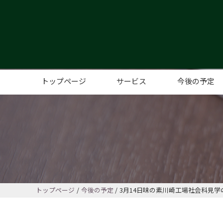
トップページ
サービス
今後の予定
コミュニティカフェ
こども、子育てサポート
レンタルスペース
高齢者サポート
コミュニティイベント、サポー
トップページ
今後の予定
3月14日味の素川崎工場社会科見学