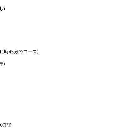
い
11時45分のコース）
守）
00円）