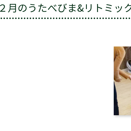
２月のうたべびま&リトミッ