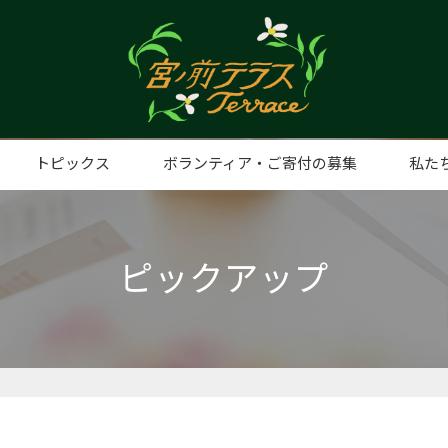
トピックス
ボランティア・ご寄付の募集
私た
ト事業
手打そばの日
子ども食堂（みやまえ食堂）
プレミアムナイト
みやまえ食堂（子ども食堂）
みやまえスタディ
親子ふれあいリトミック
うたべびまR
ふらっとルーム
ディスプレイショップ
日曜日
認知症カフェ
麻雀教室
フードパントリー
ヨガ教室
スマホ教室
eスポーツスクール
想い
代表
団体
アク
ピックアップ