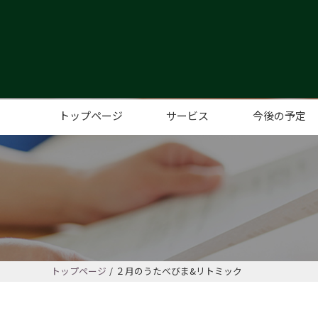
トップページ
サービス
今後の予定
コミュニティカフェ
こども、子育てサポート
レンタルスペース
高齢者サポート
コミュニティイベント、サポー
トップページ
２月のうたべびま&リトミック